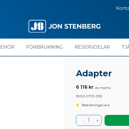
Kont
BEHÖR
FÖRBRUKNING
RESERVDELAR
TJ
Adapter
6 116 kr
ex moms
5900-0721-095
Beställningsvara