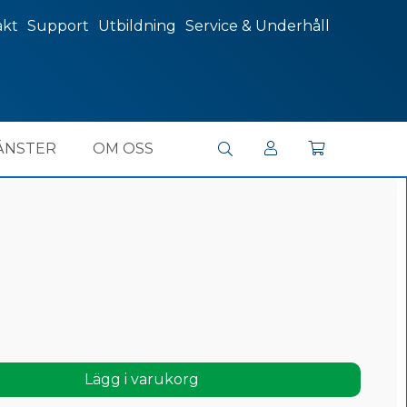
akt
Support
Utbildning
Service & Underhåll
ÄNSTER
OM OSS
Lägg i varukorg