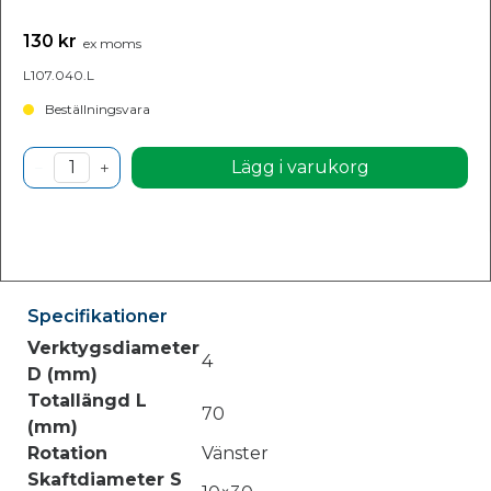
130 kr
ex moms
L107.040.L
Beställningsvara
Lägg i varukorg
Specifikationer
Verktygsdiameter
4
D (mm)
Totallängd L
70
(mm)
Rotation
Vänster
Skaftdiameter S