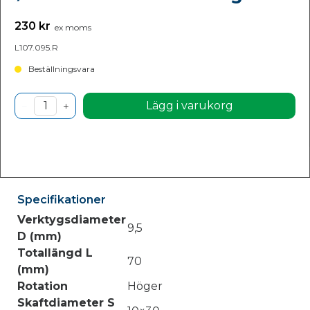
230 kr
ex moms
L107.095.R
Beställningsvara
Lägg i varukorg
Specifikationer
Verktygsdiameter
9,5
D (mm)
Totallängd L
70
(mm)
Rotation
Höger
Skaftdiameter S