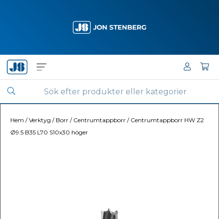
Hem
/
Verktyg
/
Borr
/
Centrumtappborr
/
Centrumtappborr HW Z2
Ø9.5 B35 L70 S10x30 höger