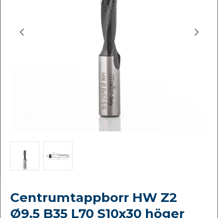
Centrumtappborr HW Z2
Ø9.5 B35 L70 S10x30 höger