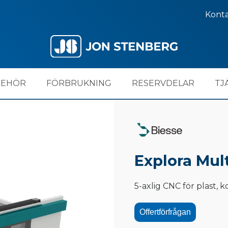
Kont
BEHÖR
FÖRBRUKNING
RESERVDELAR
TJ
Explora Mul
5-axlig CNC för plast,
Offertförfrågan