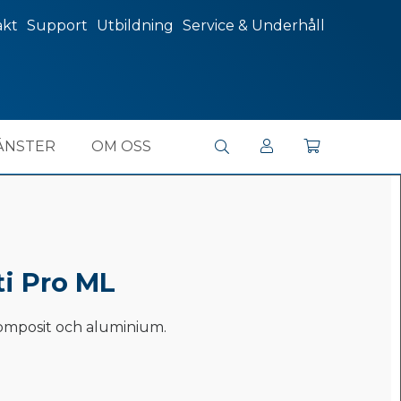
akt
Support
Utbildning
Service & Underhåll
ÄNSTER
OM OSS
ti Pro ML
 komposit och aluminium.