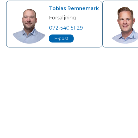
Tobias Remnemark
Försäljning
072-540 51 29
E-post