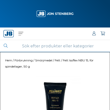
Hem
/
Förbrukning
/
Smörjmedel
/
Fett
/
Fett Isoflex NBU 15, för
spindellager, 50 g