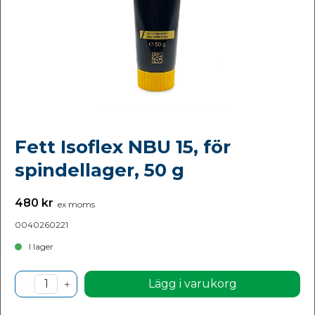
Fett Isoflex NBU 15, för
spindellager, 50 g
480 kr
ex moms
0040260221
I lager
Lägg i varukorg