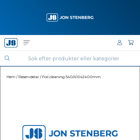
Hem
/
Reservdelar
/
Foil cleaning 540/410x2400mm