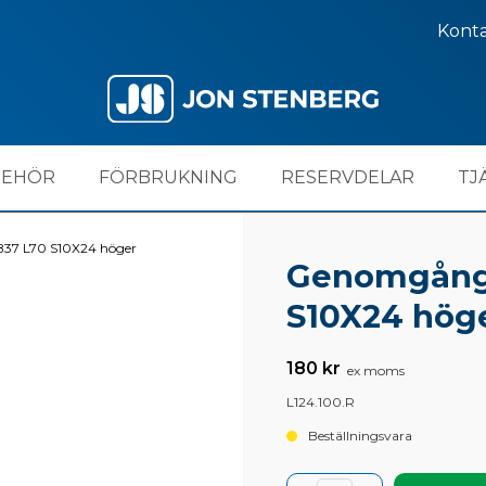
Kont
BEHÖR
FÖRBRUKNING
RESERVDELAR
TJ
37 L70 S10X24 höger
Genomgångs
S10X24 hög
180 kr
ex moms
L124.100.R
Beställningsvara