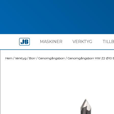
MASKINER
VERKTYG
TILL
Hem
/
Verktyg
/
Borr
/
Genomgångsborr
/
Genomgångsborr HW Z2 Ø10 B