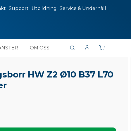
akt
Support
Utbildning
Service & Underhåll
ÄNSTER
OM OSS
borr HW Z2 Ø10 B37 L70
er