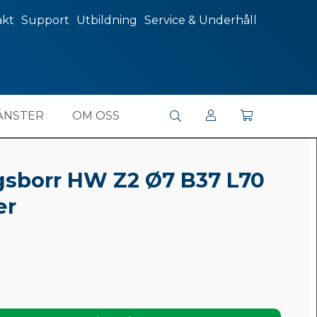
akt
Support
Utbildning
Service & Underhåll
ÄNSTER
OM OSS
borr HW Z2 Ø7 B37 L70
er