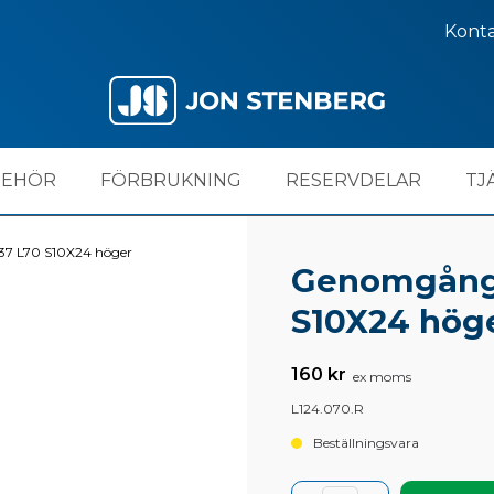
Kont
BEHÖR
FÖRBRUKNING
RESERVDELAR
TJ
7 L70 S10X24 höger
Genomgångs
S10X24 hög
160 kr
ex moms
L124.070.R
Beställningsvara