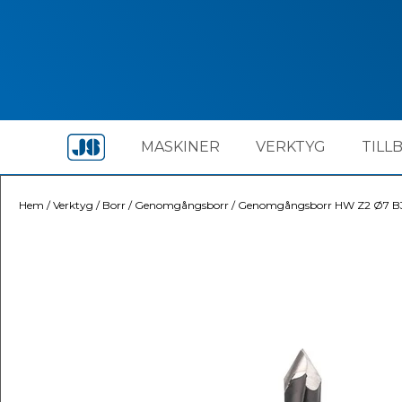
MASKINER
VERKTYG
TILL
Hem
/
Verktyg
/
Borr
/
Genomgångsborr
/
Genomgångsborr HW Z2 Ø7 B3