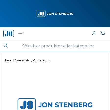
Hem
/
Reservdelar
/
Gummistop