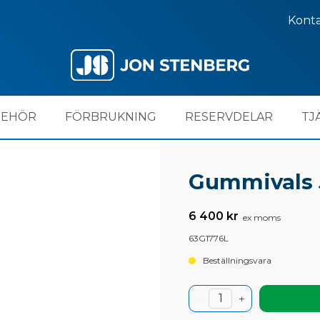
Kont
BEHÖR
FÖRBRUKNING
RESERVDELAR
TJ
Gummivals 
6 400 kr
ex moms
63G1776L
Beställningsvara