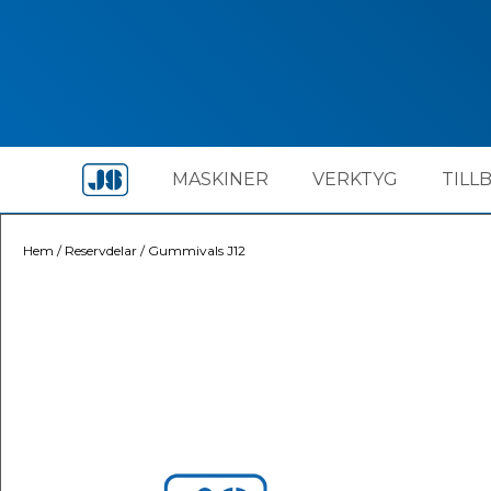
MASKINER
VERKTYG
TILL
Hem
/
Reservdelar
/
Gummivals J12