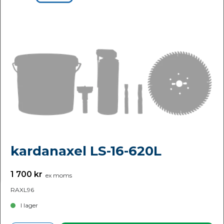
kardanaxel LS-16-620L
1 700 kr
ex moms
RAXL96
I lager