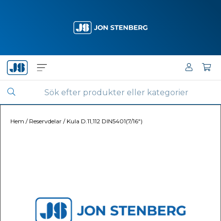
Hem
/
Reservdelar
/
Kula D.11,112 DIN5401(7/16")