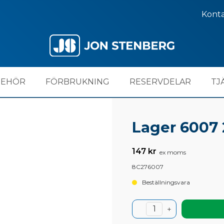
Kont
BEHÖR
FÖRBRUKNING
RESERVDELAR
TJ
Lager 6007
147 kr
ex moms
8C276007
Beställningsvara