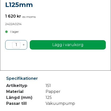
L125mm
1 620 kr
ex moms
2422A0214
I lager
Lägg i varukorg
Specifikationer
Artikeltyp
151
Material
Papper
Längd (mm)
125
Passar till
Vakuumpump