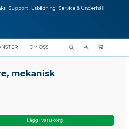
akt
Support
Utbildning
Service & Underhåll
ÄNSTER
OM OSS
re, mekanisk
Lägg i varukorg