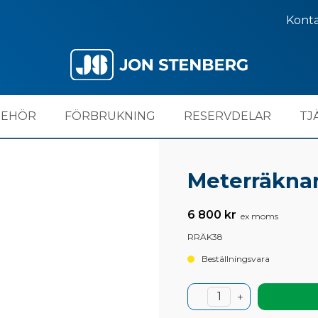
Kont
BEHÖR
FÖRBRUKNING
RESERVDELAR
TJ
Meterräkna
6 800 kr
ex moms
RRÄK38
Beställningsvara