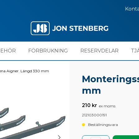
Kont
BEHÖR
FÖRBRUKNING
RESERVDELAR
TJ
ena Aigner. Längd 330 mm
Monterings
mm
210 kr
ex moms
212103000191
Beställningsvara