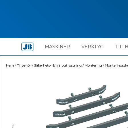
MASKINER
VERKTYG
TILL
Hem
/
Tillbehör
/
Säkerhets- & hjälputrustning
/
Montering
/
Monteringssk