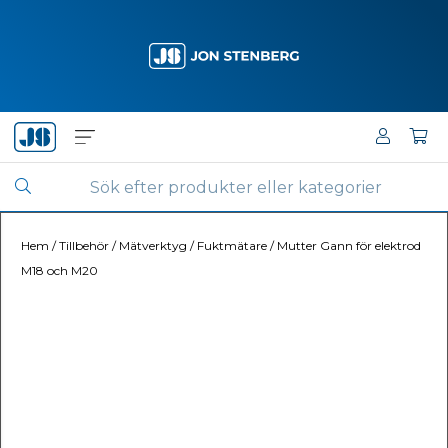
Hem
/
Tillbehör
/
Mätverktyg
/
Fuktmätare
/
Mutter Gann för elektrod
M18 och M20