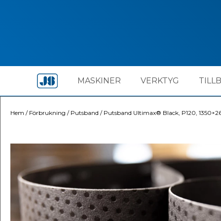
MASKINER
VERKTYG
TILL
Hem
/
Förbrukning
/
Putsband
/
Putsband Ultimax® Black, P120, 1350×