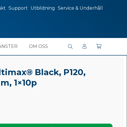
akt
Support
Utbildning
Service & Underhåll
ÄNSTER
OM OSS
timax® Black, P120,
m, 1×10p