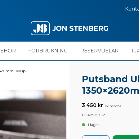
Kont
BEHÖR
FÖRBRUKNING
RESERVDELAR
TJ
2620mm, 1×10p
Putsband Ul
1350×2620m
3 450 kr
ex moms
UB48900112
I lager