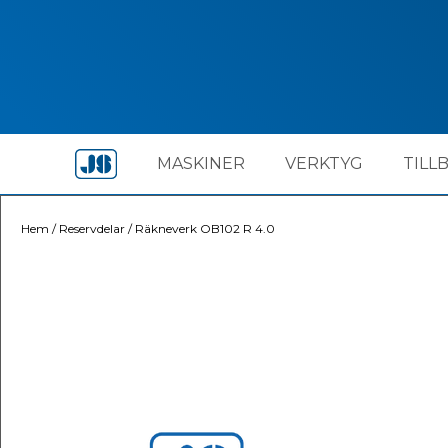
MASKINER
VERKTYG
TILL
Hem
/
Reservdelar
/
Räkneverk OB102 R 4.0