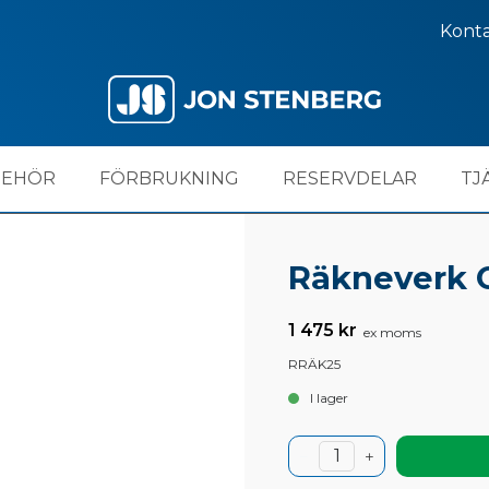
Kont
BEHÖR
FÖRBRUKNING
RESERVDELAR
TJ
Räkneverk 
1 475 kr
ex moms
RRÄK25
I lager