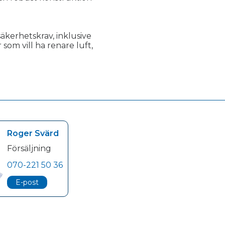
kerhetskrav, inklusive
som vill ha renare luft,
Roger Svärd
Försäljning
070-221 50 36
E-post