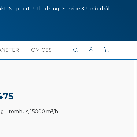
akt
Support
Utbildning
Service & Underhåll
ÄNSTER
OM OSS
475
ng utomhus, 15000 m³/h.