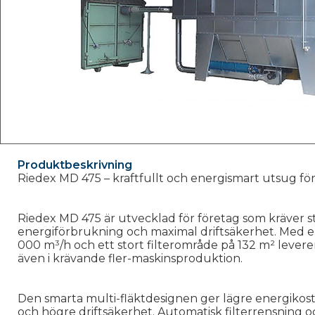
Produktbeskrivning
Riedex MD 475 – kraftfullt och energismart utsug f
Riedex MD 475 är utvecklad för företag som kräver st
energiförbrukning och maximal driftsäkerhet. Med en 
000 m³/h och ett stort filterområde på 132 m² levere
även i krävande fler-maskinsproduktion.
Den smarta multi-fläktdesignen ger lägre energikost
och högre driftsäkerhet. Automatisk filterrensning 