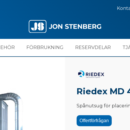
Kont
BEHÖR
FÖRBRUKNING
RESERVDELAR
TJ
Riedex MD 
Spånutsug för placeri
Offertförfrågan