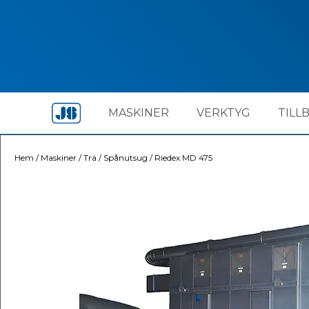
MASKINER
VERKTYG
TILL
Hem
/
Maskiner
/
Trä
/
Spånutsug
/
Riedex MD 475