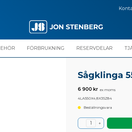
Kont
BEHÖR
FÖRBRUKNING
RESERVDELAR
TJ
Sågklinga 5
6 900 kr
ex moms
4LA550X4,8X35Z84
Beställningsvara