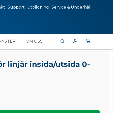
akt
Support
Utbildning
Service & Underhåll
ÄNSTER
OM OSS
r linjär insida/utsida 0-