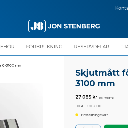
Kont
BEHÖR
FÖRBRUKNING
RESERVDELAR
TJ
sida 0-3100 mm
Skjutmått fö
3100 mm
27 085 kr
ex moms
DIGIT 990.3100
Beställningsvara