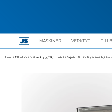
MASKINER
VERKTYG
TILL
Hem
/
Tillbehör
/
Mätverktyg
/
Skjutmått
/
Skjutmått för linjär insida/ut