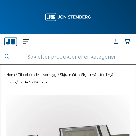
Hem
/
Tillbehör
/
Mätverktyg
/
Skjutmått
/
Skjutmått för linjär
insida/utsida 0-750 mm