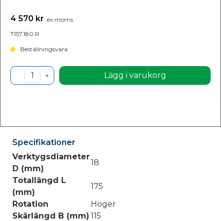
4 570 kr
ex moms
T157.180.R
Beställningsvara
Lägg i varukorg
Specifikationer
Verktygsdiameter
18
D (mm)
Totallängd L
175
(mm)
Rotation
Höger
Skärlängd B (mm)
115