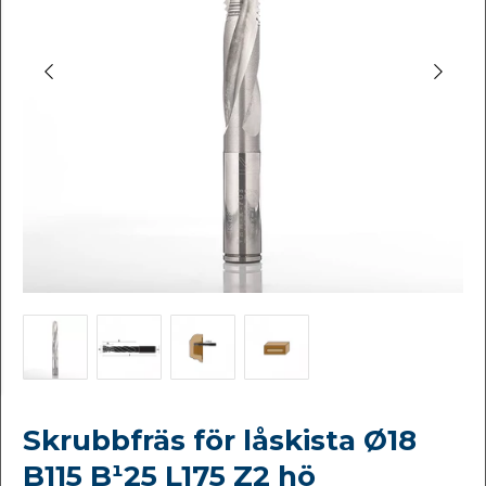
Skrubbfräs för låskista Ø18
B115 B¹25 L175 Z2 hö