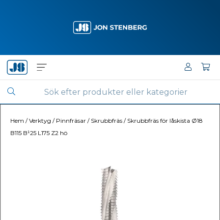
Hem
/
Verktyg
/
Pinnfräsar
/
Skrubbfräs
/
Skrubbfräs för låskista Ø18
B115 B¹25 L175 Z2 hö