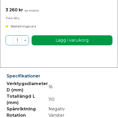
3 260 kr
ex moms
T144.161.L
Beställningsvara
Lägg i varukorg
Specifikationer
Verktygsdiameter
16
D (mm)
Totallängd L
110
(mm)
Spånriktning
Negativ
Rotation
Vänster