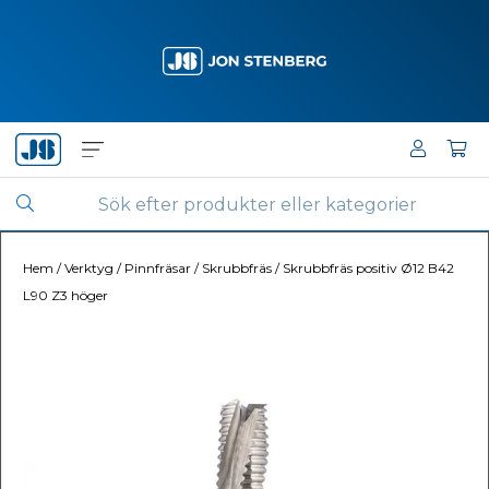
Hem
/
Verktyg
/
Pinnfräsar
/
Skrubbfräs
/
Skrubbfräs positiv Ø12 B42
L90 Z3 höger