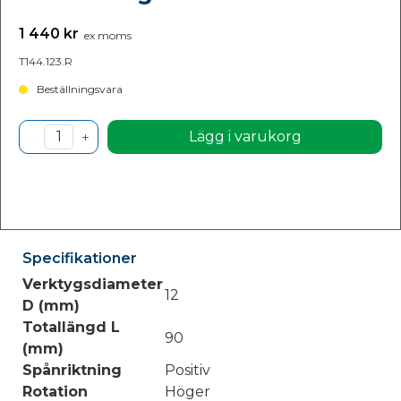
1 440 kr
ex moms
T144.123.R
Beställningsvara
Lägg i varukorg
Specifikationer
Verktygsdiameter
12
D (mm)
Totallängd L
90
(mm)
Spånriktning
Positiv
Rotation
Höger