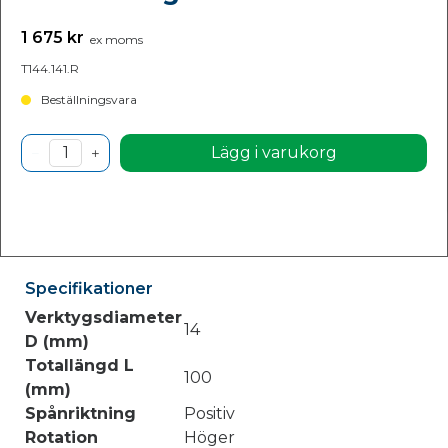
1 675 kr
ex moms
T144.141.R
Beställningsvara
Lägg i varukorg
Specifikationer
Verktygsdiameter
14
D (mm)
Totallängd L
100
(mm)
Spånriktning
Positiv
Rotation
Höger