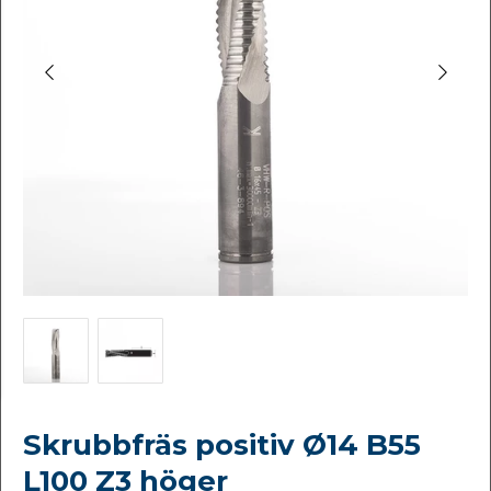
Skrubbfräs positiv Ø14 B55
L100 Z3 höger