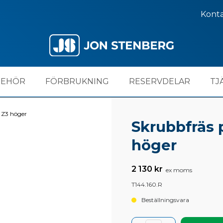
Kont
BEHÖR
FÖRBRUKNING
RESERVDELAR
TJ
 Z3 höger
Skrubbfräs 
höger
2 130 kr
ex moms
T144.160.R
Beställningsvara