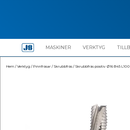
MASKINER
VERKTYG
TILL
Hem
/
Verktyg
/
Pinnfräsar
/
Skrubbfräs
/
Skrubbfräs positiv Ø16 B45 L100