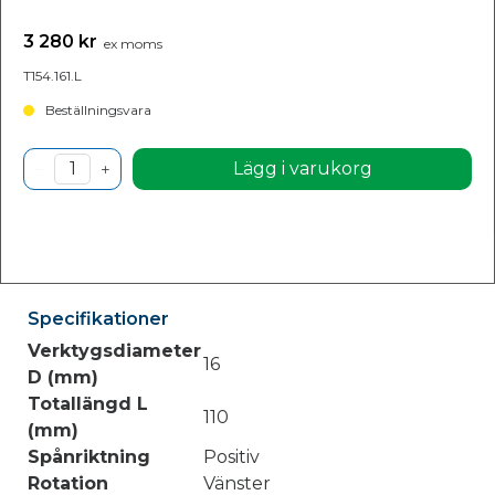
3 280 kr
ex moms
T154.161.L
Beställningsvara
Lägg i varukorg
Specifikationer
Verktygsdiameter
16
D (mm)
Totallängd L
110
(mm)
Spånriktning
Positiv
Rotation
Vänster