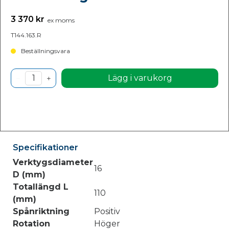
3 370 kr
ex moms
T144.163.R
Beställningsvara
Lägg i varukorg
Specifikationer
Verktygsdiameter
16
D (mm)
Totallängd L
110
(mm)
Spånriktning
Positiv
Rotation
Höger