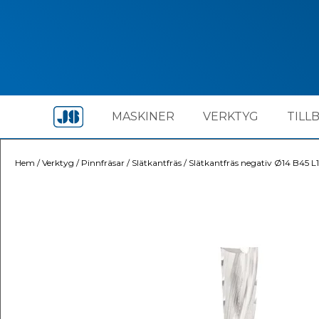
MASKINER
VERKTYG
TILL
Hem
/
Verktyg
/
Pinnfräsar
/
Slätkantfräs
/
Slätkantfräs negativ Ø14 B45 L