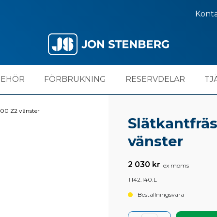
Kont
BEHÖR
FÖRBRUKNING
RESERVDELAR
TJ
100 Z2 vänster
Slätkantfrä
vänster
2 030 kr
ex moms
T142.140.L
Beställningsvara