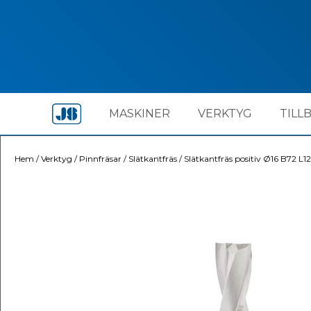
MASKINER
VERKTYG
TILL
Hem
/
Verktyg
/
Pinnfräsar
/
Slätkantfräs
/
Slätkantfräs positiv Ø16 B72 L1