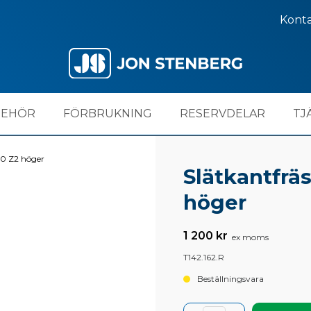
Kont
BEHÖR
FÖRBRUKNING
RESERVDELAR
TJ
20 Z2 höger
Slätkantfräs
höger
1 200 kr
ex moms
T142.162.R
Beställningsvara