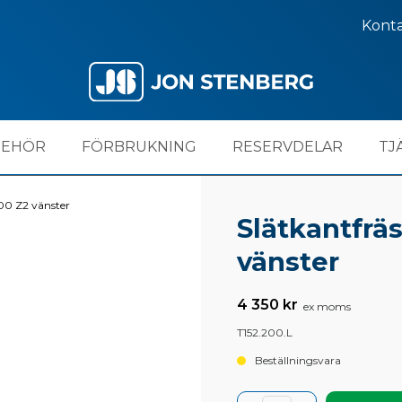
Kont
BEHÖR
FÖRBRUKNING
RESERVDELAR
TJ
100 Z2 vänster
Slätkantfrä
vänster
4 350 kr
ex moms
T152.200.L
Beställningsvara