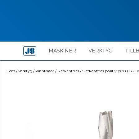
MASKINER
VERKTYG
TILL
Hem
/
Verktyg
/
Pinnfräsar
/
Slätkantfräs
/
Slätkantfräs positiv Ø20 B55 L