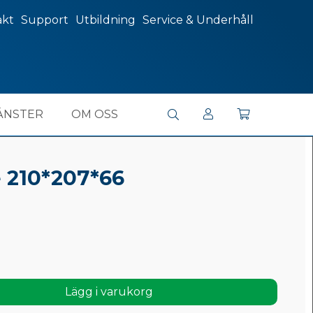
akt
Support
Utbildning
Service & Underhåll
ÄNSTER
OM OSS
 210*207*66
Lägg i varukorg