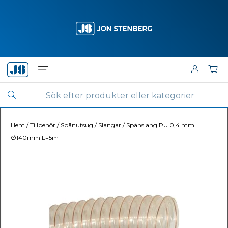
Hem
/
Tillbehör
/
Spånutsug
/
Slangar
/
Spånslang PU 0,4 mm
Ø140mm L=5m