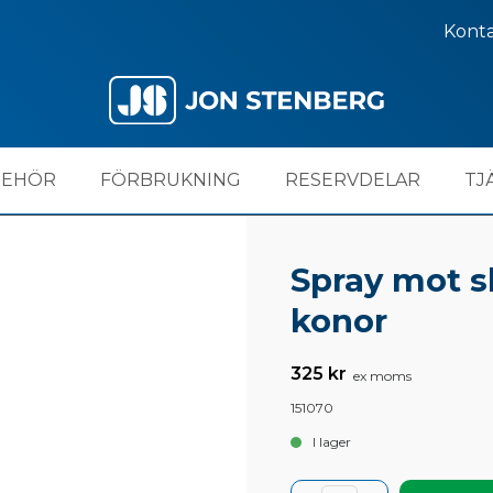
Kont
BEHÖR
FÖRBRUKNING
RESERVDELAR
TJ
Spray mot s
konor
325 kr
ex moms
151070
I lager