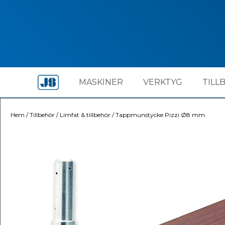
MASKINER
VERKTYG
TILL
Hem
/
Tillbehör
/
Limfat & tillbehör
/
Tappmunstycke Pizzi Ø8 mm