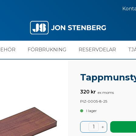
Kont
BEHÖR
FÖRBRUKNING
RESERVDELAR
TJ
Tappmunsty
320 kr
ex moms
PIZ-0005-8-25
I lager