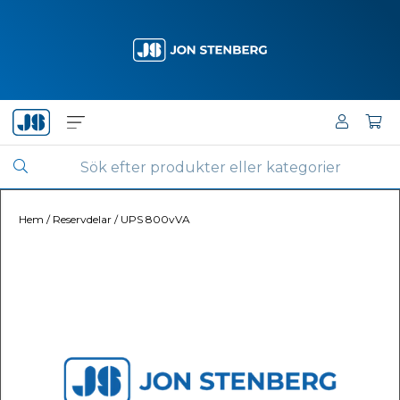
Hem
/
Reservdelar
/
UPS 800vVA