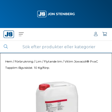
Hem
/
Förbrukning
/
Lim
/
Flytande lim
/
Vitlim Jowacoll® PvaC
Tapplim lågvisköst. 10 Kg/förp.