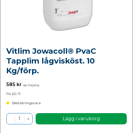
Vitlim Jowacoll® PvaC
Tapplim lågvisköst. 10
Kg/förp.
585 kr
ex moms
114.60-11
Beställningsvara
Lägg i varukorg