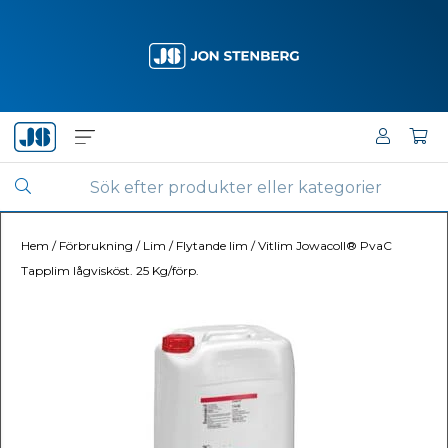
Hem
/
Förbrukning
/
Lim
/
Flytande lim
/
Vitlim Jowacoll® PvaC
Tapplim lågvisköst. 25 Kg/förp.