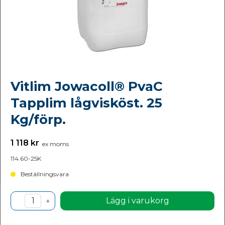
Vitlim Jowacoll® PvaC
Tapplim lågvisköst. 25
Kg/förp.
1 118 kr
ex moms
114.60-25K
Beställningsvara
Lägg i varukorg