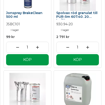
Jonspray BrakeClean
Spolvax röd granulat till
500 ml
PUR-lim 607.40. 20
kg/förp.
JSBC101
930.94-20
I lager
I lager
99 kr
2 791 kr
KÖP
KÖP