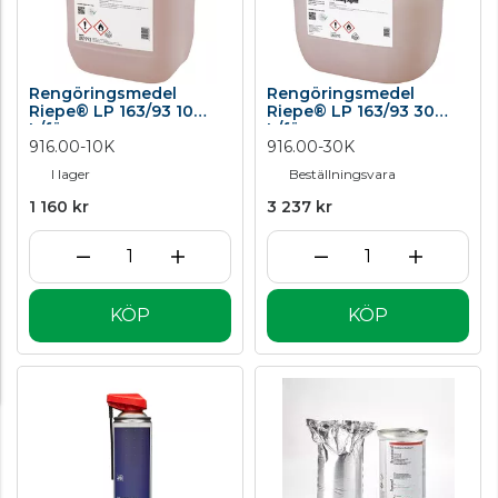
Rengöringsmedel
Rengöringsmedel
Riepe® LP 163/93 10
Riepe® LP 163/93 30
L/förp.
L/förp.
916.00-10K
916.00-30K
I lager
Beställningsvara
1 160 kr
3 237 kr
KÖP
KÖP