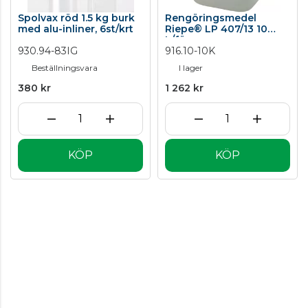
Spolvax röd 1.5 kg burk
Rengöringsmedel
med alu-inliner, 6st/krt
Riepe® LP 407/13 10
L/förp.
930.94-83IG
916.10-10K
Beställningsvara
I lager
380 kr
1 262 kr
KÖP
KÖP