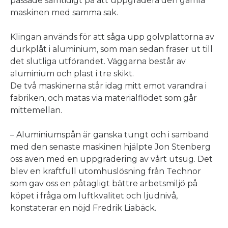
passade samtidigt på att uppgradera den gamla
maskinen med samma sak.
Klingan används för att såga upp golvplattorna av
durkplåt i aluminium, som man sedan fräser ut till
det slutliga utförandet. Väggarna består av
aluminium och plast i tre skikt.
De två maskinerna står idag mitt emot varandra i
fabriken, och matas via materialflödet som går
mittemellan.
– Aluminiumspån är ganska tungt och i samband
med den senaste maskinen hjälpte Jon Stenberg
oss även med en uppgradering av vårt utsug. Det
blev en kraftfull utomhuslösning från Technor
som gav oss en påtagligt bättre arbetsmiljö på
köpet i fråga om luftkvalitet och ljudnivå,
konstaterar en nöjd Fredrik Liabäck.