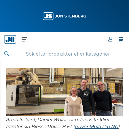
Anna Ireklint, Daniel Wolbe och Jonas Ireklint
framför sin Biesse Rover B FT (
Rover Multi Pro NG
),